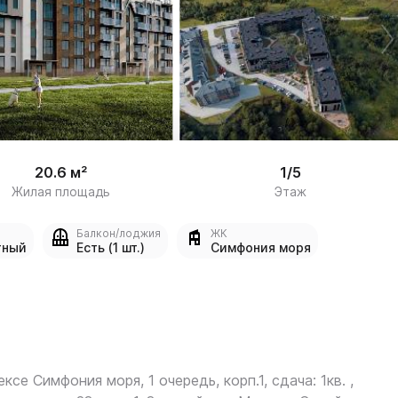
/

8
20.6 м²
1/5
Жилая площадь
Этаж
Балкон/лоджия
ЖК
тный
Есть (1 шт.)
Симфония моря
ексе Симфония моря, 1 очередь, корп.1, сдача: 1кв. ,