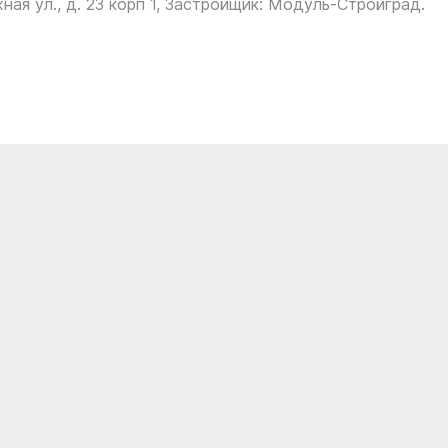
ная ул., д. 23 корп 1, Застройщик: Модуль-Стройград.