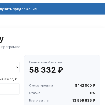
лучить предложение
у
й программе
Ежемесячный платеж
58 332 ₽
й взнос, ₽
Сумма кредита
8 142 000 ₽
Ставка
6%
Всего выплат
13 999 636 ₽