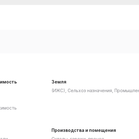
имость
Земля
(ИЖС), Сельхоз назначения, Промышле
жимость
Производства и помещения
ади
Склады, гаражи, прочее