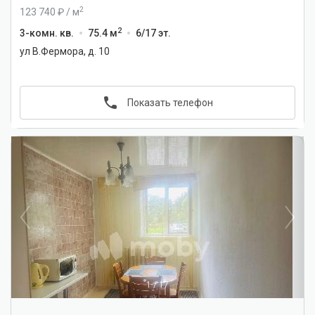
2
123 740
/
м
2
3-комн. кв.
75.4 м
6/17 эт.
ул В.Фермора, д. 10
Показать телефон
1
/
17