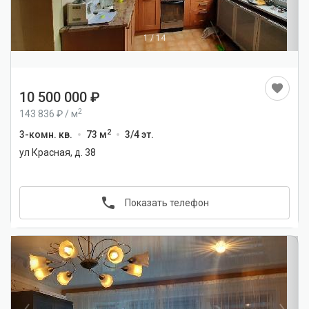
1
/
14
10 500 000
2
143 836
/
м
2
3-комн. кв.
73 м
3/4 эт.
ул Красная, д. 38
Показать телефон