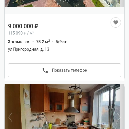
1
/
17
9 000 000
2
115 090
/
м
2
3-комн. кв.
78.2 м
5/9 эт.
ул Пригородная, д. 13
Показать телефон