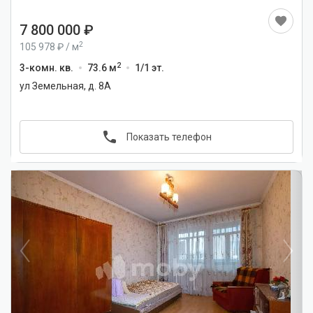
7 800 000
2
105 978
/
м
2
3-комн. кв.
73.6 м
1/1 эт.
ул Земельная, д. 8А
Показать телефон