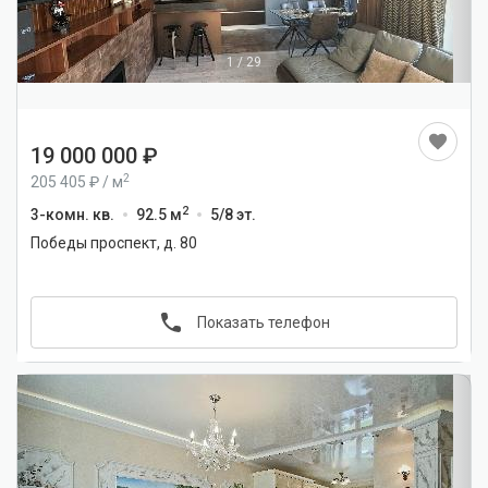
1
/
29
19 000 000
2
205 405
/
м
2
3-комн. кв.
92.5 м
5/8 эт.
Победы проспект, д. 80
Показать телефон