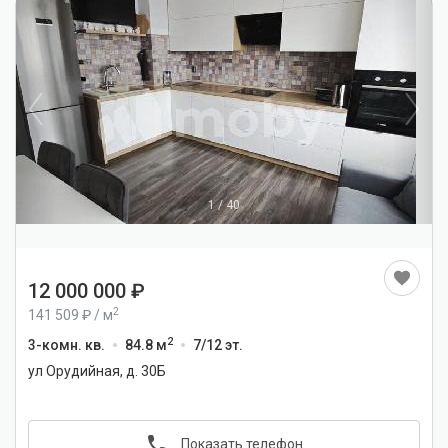
1
/
40
12 000 000
2
141 509
/
м
2
3-комн. кв.
84.8 м
7/12 эт.
ул Орудийная, д. 30Б
Показать телефон