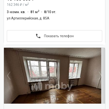
2
162 346
/
м
2
3-комн. кв.
81 м
8/10 эт.
ул Артиллерийская, д. 85А
Показать телефон
1
/
13