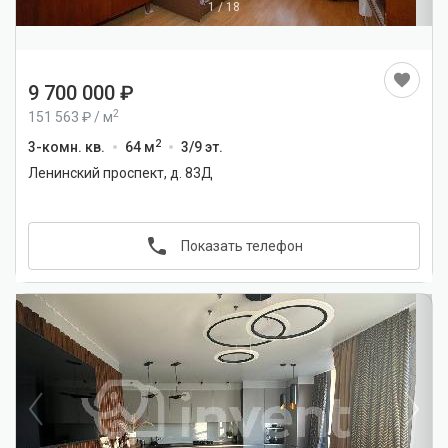
1
/
18
9 700 000
2
151 563
/
м
2
3-комн. кв.
64 м
3/9 эт.
Ленинский проспект, д. 83Д
Показать телефон