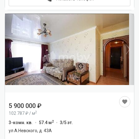
1
/
15
5 900 000
2
102 787
/
м
2
3-комн. кв.
57.4 м
3/5 эт.
ул А.Невского, д. 43А