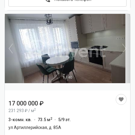
1
/
40
17 000 000
2
231 293
/
м
2
3-комн. кв.
73.5 м
5/9 эт.
ул Артиллерийская, д. 85А