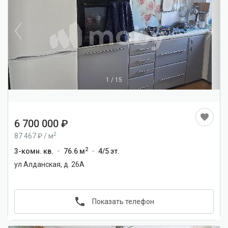
1
/
15
6 700 000
2
87 467
/
м
2
3-комн. кв.
76.6 м
4/5 эт.
ул Алданская, д. 26А
Показать телефон