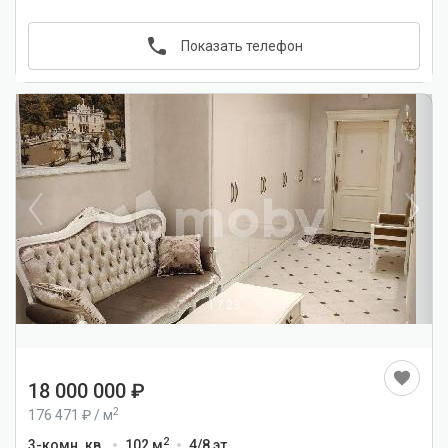
Показать телефон
1
/
23
18 000 000
2
176 471
/
м
2
3-комн. кв.
102 м
4/8 эт.