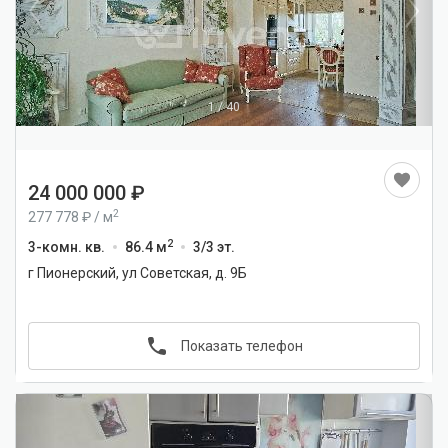
1
/
40
24 000 000
2
277 778
/
м
2
3-комн. кв.
86.4 м
3/3 эт.
г Пионерский, ул Советская, д. 9Б
Показать телефон