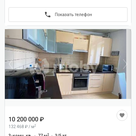
Показать телефон
1
/
17
10 200 000
2
132 468
/
м
2
3-комн. кв.
77 м
3/5 эт.