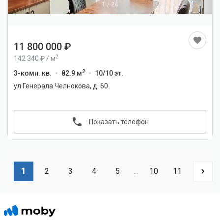
1
/
24
11 800 000
2
142 340
/
м
2
3-комн. кв.
82.9 м
10/10 эт.
ул Генерала Челнокова, д. 60
Показать телефон
1
2
3
4
5
...
10
11