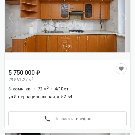
1
/
21
5 750 000
2
79 861
/
м
2
3-комн. кв.
72 м
4/10 эт.
ул Интернациональная, д. 52-54
Показать телефон