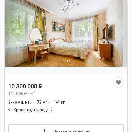
1
/
15
10 300 000
2
141 096
/
м
2
3-комн. кв.
73 м
1/4 эт.
ул Кронштадтская, д. 2
Показать телефон