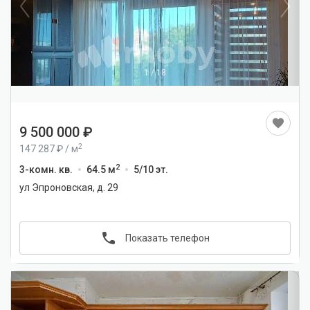
1
/
18
9 500 000
2
147 287
/
м
2
3-комн. кв.
64.5 м
5/10 эт.
ул Эпроновская, д. 29
Показать телефон