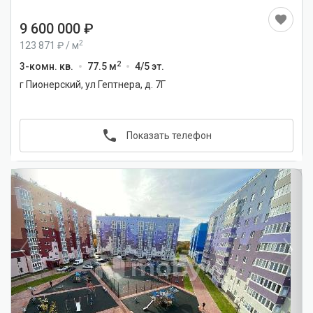
9 600 000
2
123 871
/
м
2
3-комн. кв.
77.5 м
4/5 эт.
г Пионерский, ул Гептнера, д. 7Г
Показать телефон