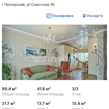
г Пионерский, ул Советская 9Б
Планировка
На карте
 /

1
40
86.4 м²
41.8 м²
3/3
Общая площадь
Жилая площадь
Этаж
21.7 м²
13.7 м²
15.4 м²
комн.1
комн.2
комн.3