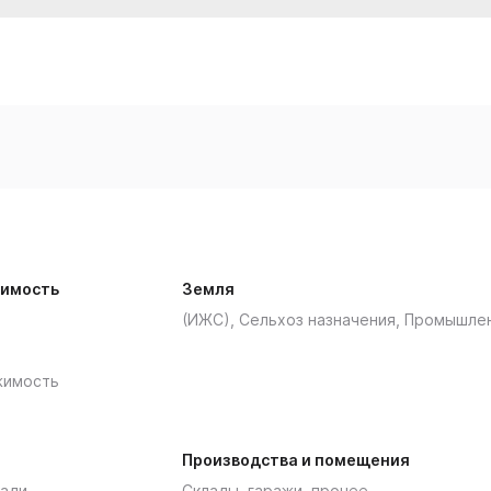
имость
Земля
(ИЖС), Сельхоз назначения, Промышле
жимость
Производства и помещения
ади
Склады, гаражи, прочее