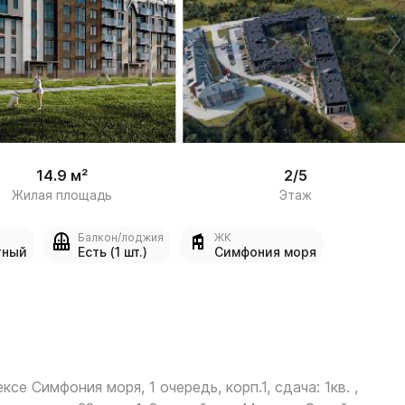
/

8
14.9 м²
2/5
Жилая площадь
Этаж
Балкон/лоджия
ЖК
тный
Есть (1 шт.)
Симфония моря
ексе Симфония моря, 1 очередь, корп.1, сдача: 1кв. ,