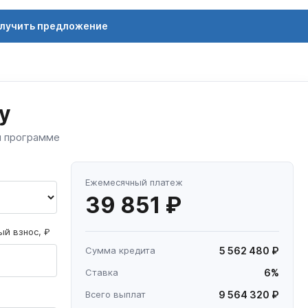
лучить предложение
у
й программе
Ежемесячный платеж
39 851 ₽
й взнос, ₽
Сумма кредита
5 562 480 ₽
Ставка
6%
Всего выплат
9 564 320 ₽