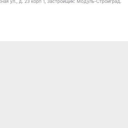
ная ул., д. 23 корп 1, Застройщик: Модуль-Стройград.