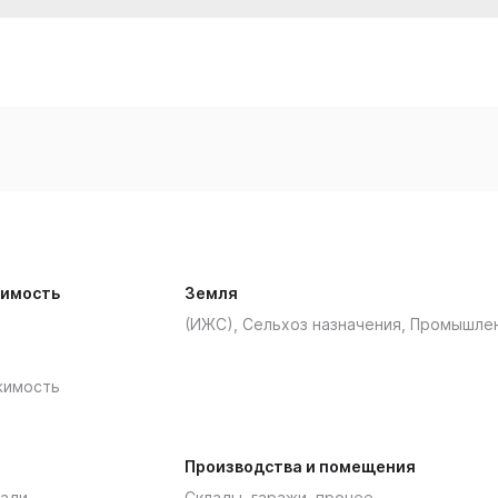
имость
Земля
(ИЖС), Сельхоз назначения, Промышле
жимость
Производства и помещения
ади
Склады, гаражи, прочее