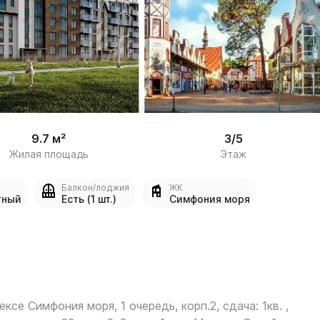
/

8
9.7 м²
3/5
Жилая площадь
Этаж
Балкон/лоджия
ЖК
тный
Есть (1 шт.)
Симфония моря
ексе Симфония моря, 1 очередь, корп.2, сдача: 1кв. ,