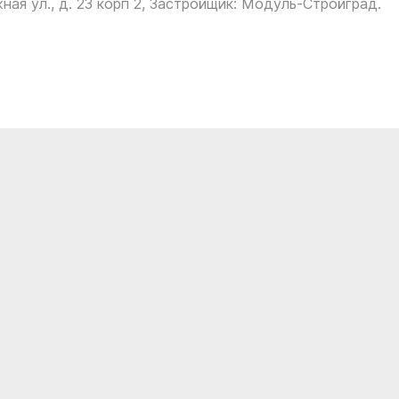
жная ул., д. 23 корп 2, Застройщик: Модуль-Стройград.