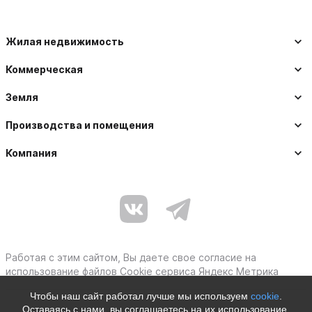
Жилая недвижимость
Коммерческая
Земля
Производства и помещения
Компания
Работая с этим сайтом, Вы даете свое согласие на
использование файлов Cookie сервиса Яндекс Метрика
Чтобы наш сайт работал лучше мы используем
cookie
.
Оставаясь с нами, вы соглашаетесь на их использование.