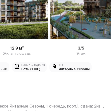
/

8
12.9 м²
3/5
Жилая площадь
Этаж
Балкон/лоджия
ЖК
тный
Есть (1 шт.)
Янтарные сезоны
ексе Янтарные Сезоны, 1 очередь, корп.1, сдача: 2кв. ,