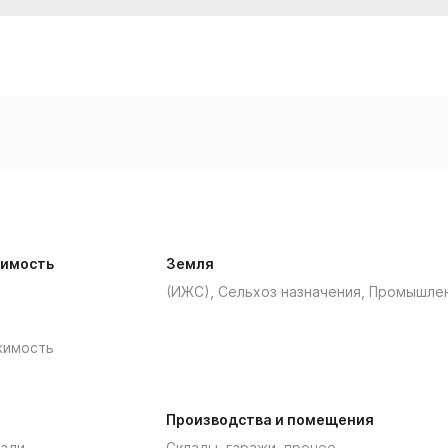
имость
Земля
(ИЖС), Сельхоз назначения, Промышле
жимость
Производства и помещения
ади
Склады, гаражи, прочее