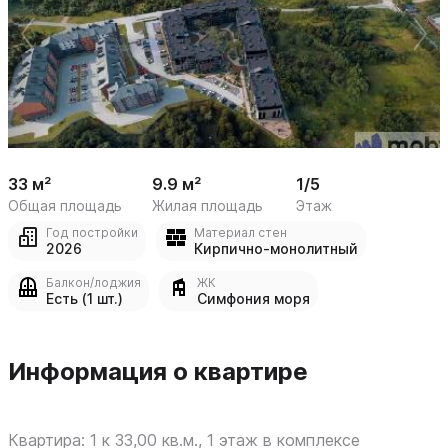
 /

1
8
33 м²
9.9 м²
1/5
Общая площадь
Жилая площадь
Этаж
Год постройки
Материал стен
2026
Кирпично-монолитный
Балкон/лоджия
ЖК
Есть (1 шт.)
Симфония моря
Информация о квартире
Квартира: 1 к 33,00 кв.м., 1 этаж в комплексе