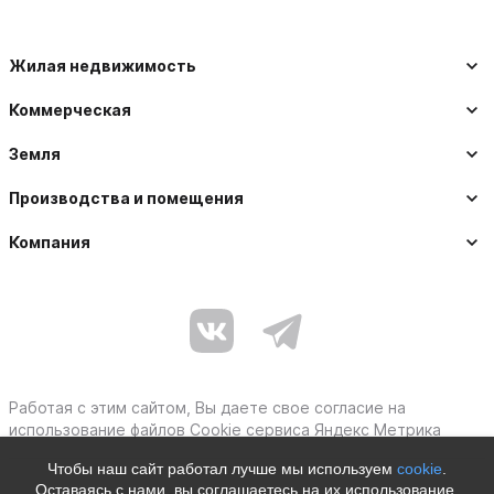
Жилая недвижимость
Коммерческая
Земля
Производства и помещения
Компания
Работая с этим сайтом, Вы даете свое согласие на
использование файлов Cookie сервиса Яндекс Метрика
Чтобы наш сайт работал лучше мы используем
cookie
.
Оставаясь с нами, вы соглашаетесь на их использование.