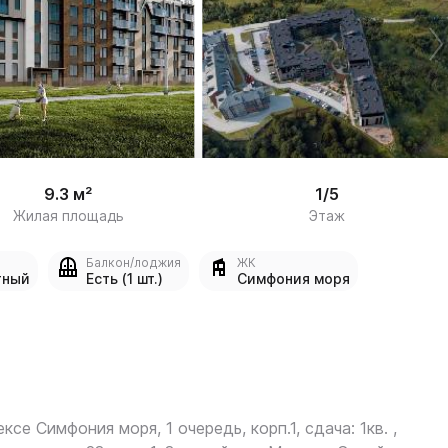
/

8
9.3 м²
1/5
Жилая площадь
Этаж
Балкон/лоджия
ЖК
тный
Есть (1 шт.)
Симфония моря
ексе Симфония моря, 1 очередь, корп.1, сдача: 1кв. ,