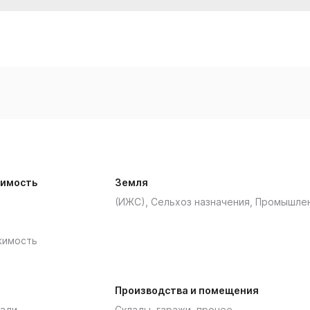
имость
Земля
(ИЖС), Сельхоз назначения, Промышле
жимость
Производства и помещения
ади
Склады, гаражи, прочее