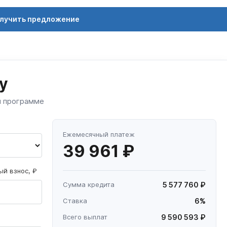
лучить предложение
у
й программе
Ежемесячный платеж
39 961 ₽
й взнос, ₽
Сумма кредита
5 577 760 ₽
Ставка
6%
Всего выплат
9 590 593 ₽