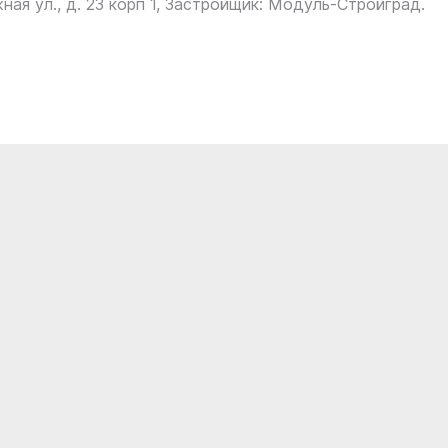
ная ул., д. 23 корп 1, Застройщик: Модуль-Стройград.