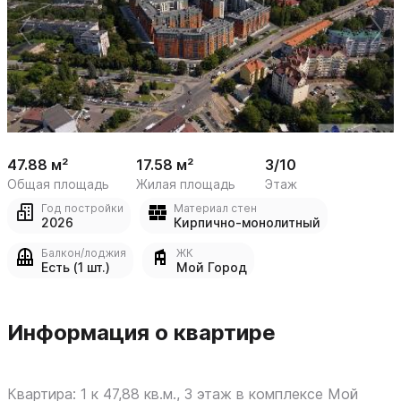
 /

1
8
47.88 м²
17.58 м²
3/10
Общая площадь
Жилая площадь
Этаж
Год постройки
Материал стен
2026
Кирпично-монолитный
Балкон/лоджия
ЖК
Есть (1 шт.)
Мой Город
Информация о квартире
Квартира: 1 к 47,88 кв.м., 3 этаж в комплексе Мой