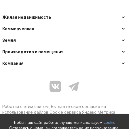
Жилая недвижимость
Коммерческая
Земля
Производства и помещения
Компания
Работая с этим сайтом, Вы даете свое согласие на
использование файлов Cookie сервиса Яндекс Метрика
Чтобы наш сайт работал лучше мы используем
cookie
.
Оставаясь с нами, вы соглашаетесь на их использование.