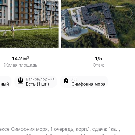
/

8
14.2 м²
1/5
Жилая площадь
Этаж
Балкон/лоджия
ЖК
тный
Есть (1 шт.)
Симфония моря
ексе Симфония моря, 1 очередь, корп.1, сдача: 1кв. ,