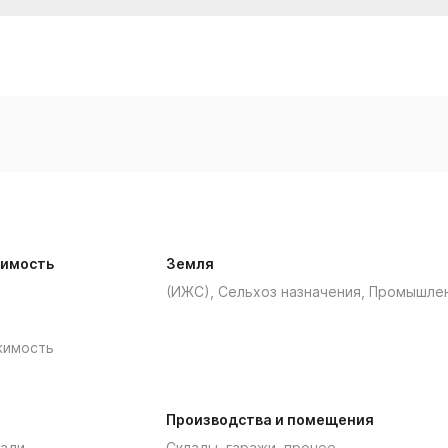
имость
Земля
(ИЖС), Сельхоз назначения, Промышле
жимость
Производства и помещения
ади
Склады, гаражи, прочее