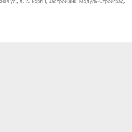
ная ул., д. 23 корп 1, Застройщик: Модуль-Стройград.