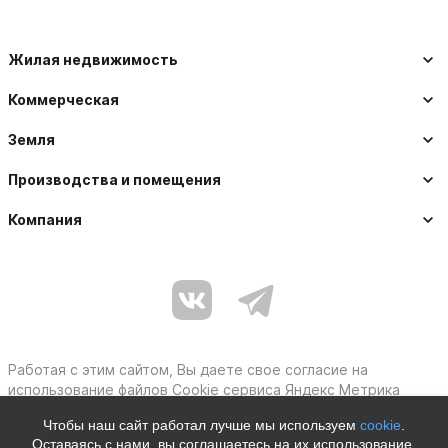
Жилая недвижимость
Коммерческая
Земля
Производства и помещения
Компания
Работая с этим сайтом, Вы даете свое согласие на
использование файлов Cookie сервиса Яндекс Метрика
Чтобы наш сайт работал лучше мы используем
cookie
.
Оставаясь с нами, вы соглашаетесь на их использование.