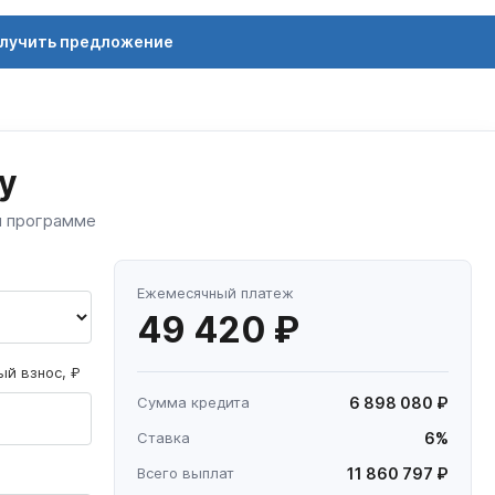
лучить предложение
у
й программе
Ежемесячный платеж
49 420 ₽
й взнос, ₽
Сумма кредита
6 898 080 ₽
Ставка
6%
Всего выплат
11 860 797 ₽