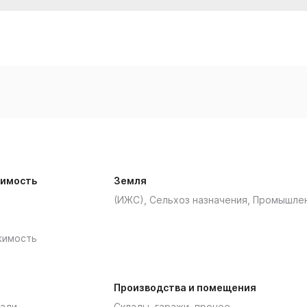
имость
Земля
(ИЖС), Сельхоз назначения, Промышле
жимость
Производства и помещения
ади
Склады, гаражи, прочее