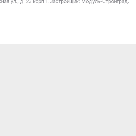
ная ул., д. 23 корп 1, Застройщик: Модуль-Стройград.