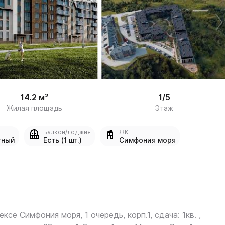
/

8
14.2 м²
1/5
Жилая площадь
Этаж
Балкон/лоджия
ЖК
тный
Есть (1 шт.)
Симфония моря
ексе Симфония моря, 1 очередь, корп.1, сдача: 1кв. ,