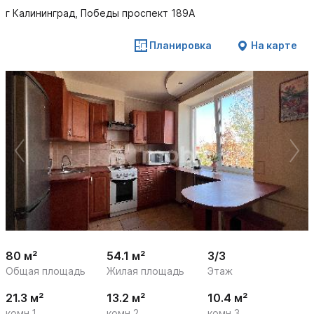
г Калининград, Победы проспект 189А
Планировка
На карте
 /

1
20
80 м²
54.1 м²
3/3
Общая площадь
Жилая площадь
Этаж
21.3 м²
13.2 м²
10.4 м²
комн.1
комн.2
комн.3