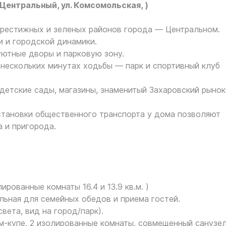
Центральный, ул. Комсомольская, )
престижных и зеленых районов города — Центральном.
и и городской динамики.
уютные дворы и парковую зону.
 нескольких минутах ходьбы — парк и спортивный клуб
детские сады, магазины, знаменитый Захаровский рынок
становки общественного транспорта у дома позволяют
 и пригорода.
рованные комнаты 16.4 и 13.9 кв.м. )
альная для семейных обедов и приема гостей.
вета, вид на город/парк).
ом-купе, 2 изолированные комнаты, совмещенный санузе