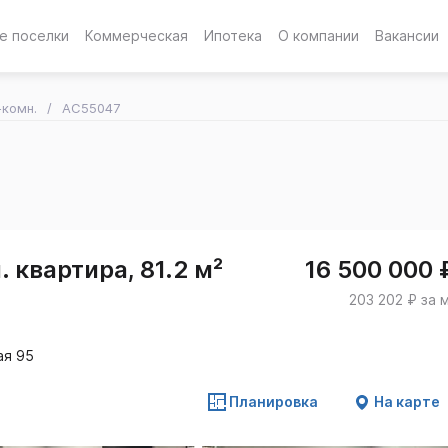
е поселки
Коммерческая
Ипотека
О компании
Вакансии
-комн.
AC55047
 квартира, 81.2 м²
16 500 000 
203 202 ₽ за 
ая 95
Планировка
На карте