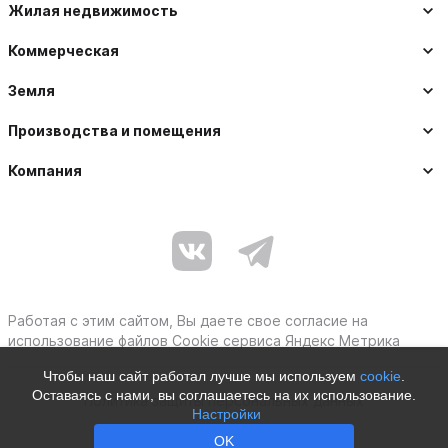
Жилая недвижимость
Коммерческая
Земля
Производства и помещения
Компания
Работая с этим сайтом, Вы даете свое согласие на
использование файлов Cookie сервиса Яндекс Метрика
Чтобы наш сайт работал лучше мы используем
cookie
.
Оставаясь с нами, вы соглашаетесь на их использование.
Политика защиты персональных данных
Настройки
Moby © 2012–2026
OK