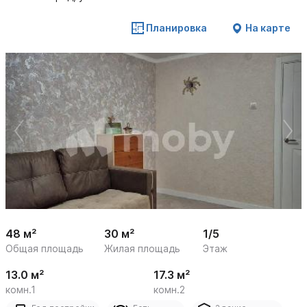
Планировка
На карте
 /

1
11
48 м²
30 м²
1/5
Общая площадь
Жилая площадь
Этаж
13.0 м²
17.3 м²
комн.1
комн.2