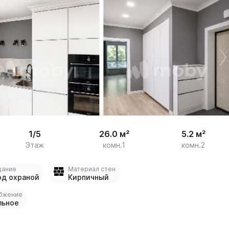


12
1/5
26.0 м²
5.2 м²
Этаж
комн.1
комн.2
дание
Материал стен
од охраной
Кирпичный
бжение
льное