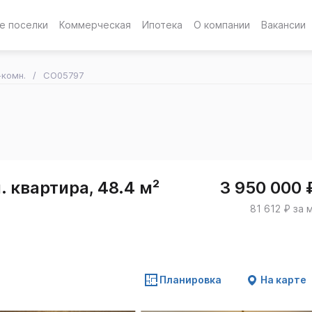
е поселки
Коммерческая
Ипотека
О компании
Вакансии
-комн.
CO05797
 квартира, 48.4 м²
3 950 000 
81 612 ₽ за 
Планировка
На карте