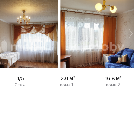


16
1/5
13.0 м²
16.8 м²
Этаж
комн.1
комн.2