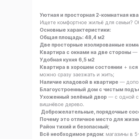
Уютная и просторная 2‑комнатная ква
Ищете комфортное жильё для семьи? Об
Oснoвные хаpaктеpиcтики:
Общая площадь: 48,4 м2
Две просторные изолированные комна
Квартира с окнами на две стороны
— 
Удобная кухня
6,5 м2
Квартира в хорошем состоянии
+ в
ся
можно сразу заезжать и жить;
Наличие кладовой в квартире
— допол
Благоустроенный дом с чистым под
Ухоженный зелёный двор
— с одной с
вишнёвое дерево.
Доброжелательные, порядочные сос
Почему это отличное место для жизни
Район тихий и безопасный;
Всё необходимое рядом
: магазины в 