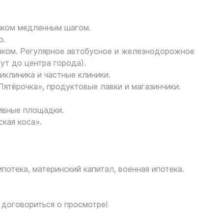
шком медленным шагом.
о.
шком. Регулярное автобусное и железнодорожное
ут до центра города).
иклиника и частные клиники.
Пятёрочка», продуктовые лавки и магазинчики.
тивные площадки.
кая коса».
отека, материнский капитал, военная ипотека.
и договориться о просмотре!