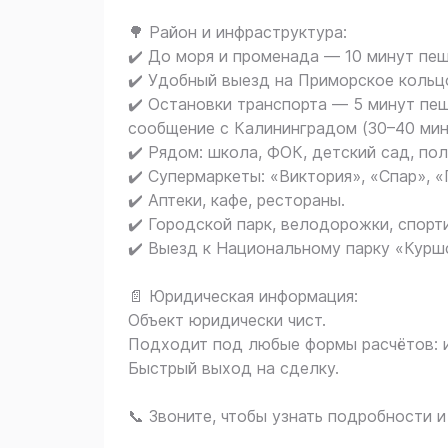
🌳 Район и инфраструктура:
✔️ До моря и променада — 10 минут пе
✔️ Удобный выезд на Приморское кольц
✔️ Остановки транспорта — 5 минут пе
сообщение с Калининградом (30–40 мин
✔️ Рядом: школа, ФОК, детский сад, пол
✔️ Супермаркеты: «Виктория», «Спар», «
✔️ Аптеки, кафе, рестораны.
✔️ Городской парк, велодорожки, спор
✔️ Выезд к Национальному парку «Куршс
📄 Юридическая информация:
Объект юридически чист.
Подходит под любые формы расчётов: ип
Быстрый выход на сделку.
📞 Звоните, чтобы узнать подробности 