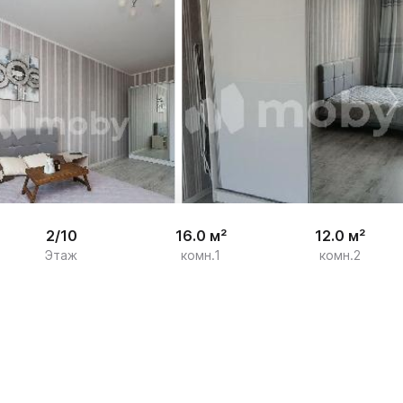


15
2/10
16.0 м²
12.0 м²
Этаж
комн.1
комн.2