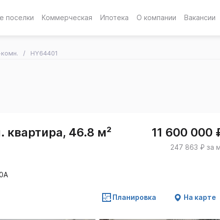
е поселки
Коммерческая
Ипотека
О компании
Вакансии
-комн.
HY64401
 квартира, 46.8 м²
11 600 000 
247 863 ₽ за 
20А
Планировка
На карте