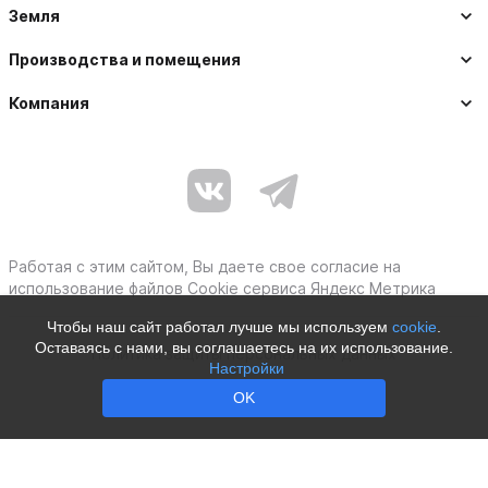
Земля
Производства и помещения
Компания
Работая с этим сайтом, Вы даете свое согласие на
использование файлов Cookie сервиса Яндекс Метрика
Чтобы наш сайт работал лучше мы используем
cookie
.
Оставаясь с нами, вы соглашаетесь на их использование.
Политика защиты персональных данных
Настройки
Moby © 2012–2026
OK