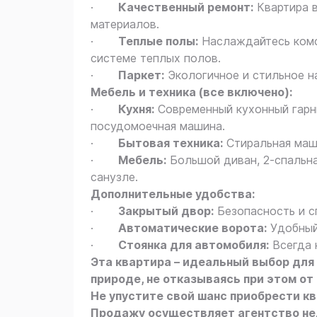
·
Качественный ремонт:
Квартира в
материалов.
·
Теплые полы:
Наслаждайтесь комфо
системе теплых полов.
·
Паркет:
Экологичное и стильное н
Мебель и техника (все включено):
·
Кухня:
Современный кухонный гарни
посудомоечная машина.
·
Бытовая техника:
Стиральная маши
·
Мебель:
Большой диван, 2-спальна
санузле.
Дополнительные удобства:
·
Закрытый двор:
Безопасность и с
·
Автоматические ворота:
Удобный
·
Стоянка для автомобиля:
Всегда 
Эта квартира – идеальный выбор для 
природе, не отказываясь при этом о
Не упустите свой шанс приобрести к
Продажу осуществляет агентство н