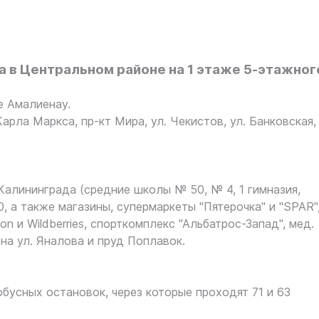
 в Центральном районе на 1 этаже 5-этажног
е Амалиенау.
Карла Маркса, пр-кт Мира, ул. Чекистов, ул. Банковская,
алининграда (средние школы № 50, № 4, 1 гимназия,
 а также магазины, супермаркеты "Пятерочка" и "SРАR"
n и Wildberries, спорткомплекс "Альбатрос-Запад", мед.
на ул. Яналова и пруд Поплавок.
обусных остановок, через которые проходят 71 и 63