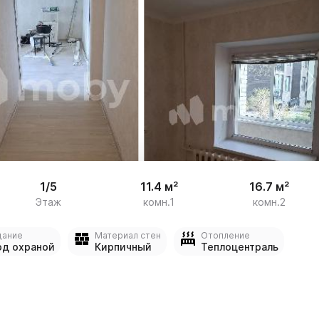


13
1/5
11.4 м²
16.7 м²
Этаж
комн.1
комн.2
дание
Материал стен
Отопление
од охраной
Кирпичный
Теплоцентраль