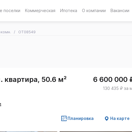
е поселки
Коммерческая
Ипотека
О компании
Вакансии
-комн.
OT08549
 квартира, 50.6 м²
6 600 000 
130 435 ₽ за 
4
Планировка
На карте