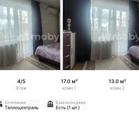
/

7
4/5
17.0 м²
13.0 м²
Этаж
комн.1
комн.2
Отопление
Балкон/лоджия
Теплоцентраль
Есть (1 шт.)