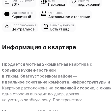
Год постройки
Есть
Здание
2017
Парковка
под охраной
Материал стен
Отопление
Кирпичный
Автономное отопление
Водоснабжение
Балкон/лоджия
Центральное
Есть (1 шт.)
Информация о квартире
Продается уютная 2-комнатная квартира с
большой кухней-гостиной
в тихом, благоустроенном районе —
идеальное сочетание комфорта, инфраструктуры и
Квартира расположена на
солнечной стороне
, с
окна
одна сторона выходит во двор, другая —
на уютную зелёную зону. Пространство: