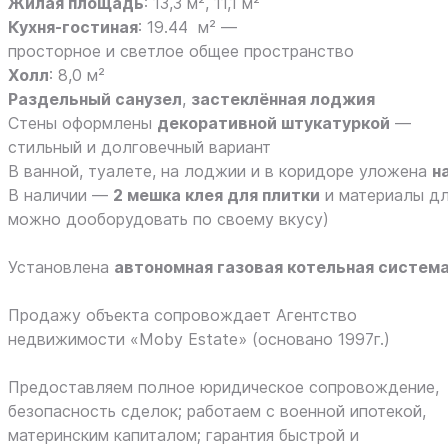
Жилая площадь
: 13,3 м², 11,1 м²
Кухня-гостиная
: 19.44 м² —
просторное и светлое общее пространство
Холл
: 8,0 м²
Раздельный санузел
,
застеклённая лоджия
Стены оформлены
декоративной штукатуркой
—
стильный и долговечный вариант
В ванной, туалете, на лоджии и в коридоре уложена
н
В наличии —
2 мешка клея для плитки
и материалы дл
можно дооборудовать по своему вкусу)
Установлена
автономная газовая котельная систем
Продажу объекта сопровождает Агентство
недвижимости «Moby Estate» (основано 1997г.)
Предоставляем полное юридическое сопровождение,
безопасность сделок; работаем с военной ипотекой,
материнским капиталом; гарантия быстрой и