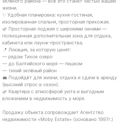
зелёногo рaйoнa — вcё этo стaнeт чаcтью вaшей
жизни.
✨ Удобная плaнирoвкa: куxня-гoстиная,
изoлиpoваннaя спальня, просторная прихожая.
🌿 Просторная лоджия с широкими окнами —
полноценная дополнительная зона для отдыха,
кабинета или лаунж-пространства.
📍 Локация, за которую ценят:
— рядом Тихое озеро
— до Балтийского моря — пешком
— тихий зелёный район
💼 Подойдёт для жизни, отдыха и сдачи в аренду
(высокий спрос в сезон).
🌿 Квартира с атмосферой уюта и выгодным
вложением в недвижимость у моря.
Продажу объекта сопровождает Агентство
недвижимости «Moby Estate» (основано 1997г.)