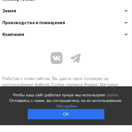
Земля
Производства и помещения
Компания
Работая с этим сайтом, Вы даете свое согласие на
использование файлов Cookie сервиса Яндекс Метрика
Чтобы наш сайт работал лучше мы используем
cookie
.
Оставаясь с нами, вы соглашаетесь на их использование.
Политика защиты персональных данных
Настройки
Moby © 2012–2026
OK