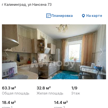
г Калининград, ул Нансена 73
Планировка
На карте
 /

1
14
63.3 м²
32.8 м²
1/9
Общая площадь
Жилая площадь
Этаж
18.4 м²
14.4 м²
комн.1
комн.2