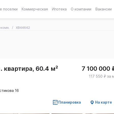
е поселки
Коммерческая
Ипотека
О компании
Вакансии
-комн.
XB44642
 квартира, 60.4 м²
7 100 000 
117 550 ₽ за 
стикова 16
Планировка
На карте