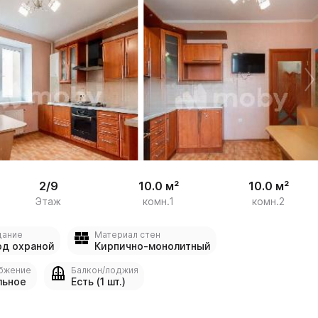


13
2/9
10.0 м²
10.0 м²
Этаж
комн.1
комн.2
дание
Материал стен
од охраной
Кирпично-монолитный
бжение
Балкон/лоджия
льное
Есть (1 шт.)