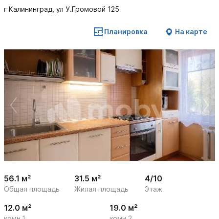
г Калининград, ул У.Громовой 125
Планировка
На карте
 /

1
14
56.1 м²
31.5 м²
4/10
Общая площадь
Жилая площадь
Этаж
12.0 м²
19.0 м²
комн.1
комн.2