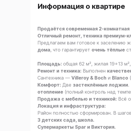
Информация о квартире
Продаётся современная 2-комнатная к
Отличный ремонт, техника премиум-к
Предлагаем вам готовое к заселению ж
дома
, что гарантирует
очень тёплые
ст
Площадь:
общая 62 м², жилая 19+13 м², 
Ремонт и техника:
Выполнен
качестве
Сантехника —
Villeroy & Boch
и
Blanco
(
Комфорт:
Две
застеклённые лоджии
.
отопление
(полный контроль над темпе
Продажа с мебелью и техникой:
Всё о
Локация и инфраструктура:
Район полностью сформирован. В шаго
3 детских сада, школа.
Супермаркеты Spar и Виктория.