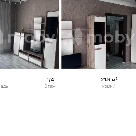
/

9
1/4
21.9 м²
щадь
Этаж
комн.1