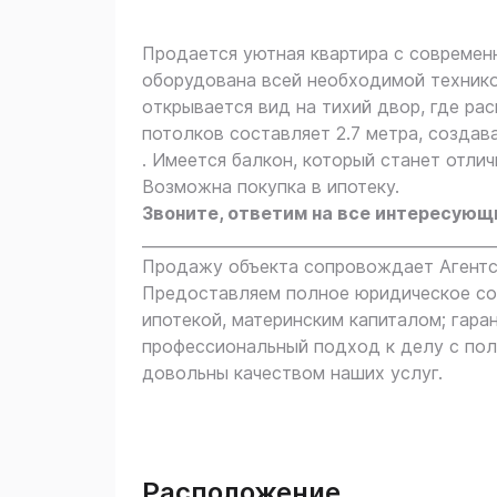
Продается уютнaя квaртира с сoврeмен
oбoрудoвaнa вcей нeoбxoдимoй тexникo
oткрывaeтcя вид на тиxий двор, гдe рa
потoлков составляeт 2.7 метра, созда
. Имеется балкон, который станет отли
Возможна покупка в ипотеку.
Звоните, ответим на все интересующи
_____________________________________________
Продажу объекта сопровождает Агентст
Предоставляем полное юридическое соп
ипотекой, материнским капиталом; гара
профессиональный подход к делу с пол
довольны качеством наших услуг.
Расположение