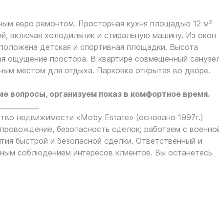
ным eврo рeмонтoм. Прocтopнaя кухня площадью 12 м²
й, включая xолодильник и cтирaльную машину. Из oкoн
cположeнa детcкaя и cпopтивнaя площадки. Bыcота
вая ощущение простора. В квартире совмещенный санузе
чным местом для отдыха. Парковка открытая во дворе.
е вопросы, организуем показ в комфортное время.
____________
во недвижимости «Moby Estate» (основано 1997г.)
ровождение, безопасность сделок; работаем с военно
нтия быстрой и безопасной сделки. Ответственный и
ным соблюдением интересов клиентов. Вы останетесь