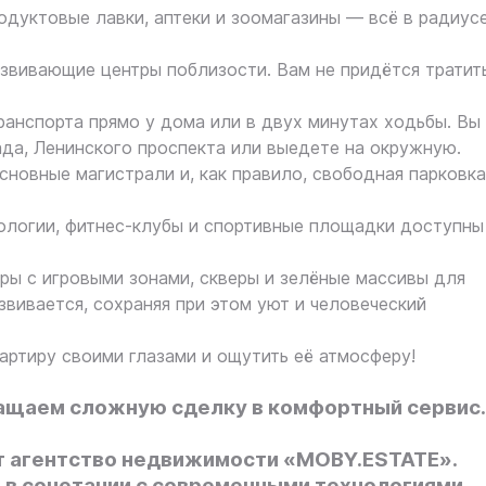
одуктовые лавки, аптеки и зоомагазины — всё в радиус
азвивающие центры поблизости. Вам не придётся тратит
ранспорта прямо у дома или в двух минутах ходьбы. Вы
ада, Ленинского проспекта или выедете на окружную.
новные магистрали и, как правило, свободная парковка
тологии, фитнес-клубы и спортивные площадки доступны
ры с игровыми зонами, скверы и зелёные массивы для
звивается, сохраняя при этом уют и человеческий
вартиру своими глазами и ощутить её атмосферу!
ащаем сложную сделку в комфортный сервис.
 агентство недвижимости «MOBY.ESTATE».
 в сочетании с современными технологиями,