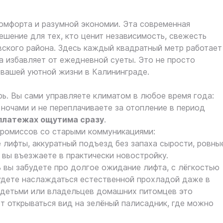
омфорта и разумной экономии. Эта современная
шение для тех, кто ценит независимость, свежесть
вского района. Здесь каждый квадратный метр работает
а избавляет от ежедневной суеты. Это не просто
вашей уютной жизни в Калининграде.
ь. Вы сами управляете климатом в любое время года:
ночами и не переплачиваете за отопление в период
платежах ощутима сразу
.
промиссов со старыми коммуникациями:
 лифты, аккуратный подъезд без запаха сырости, ровны
а вы въезжаете в практически новостройку.
 вы забудете про долгое ожидание лифта, с лёгкостью
будете наслаждаться естественной прохладой даже в
с детьми или владельцев домашних питомцев это
т открываться вид на зелёный палисадник, где можно