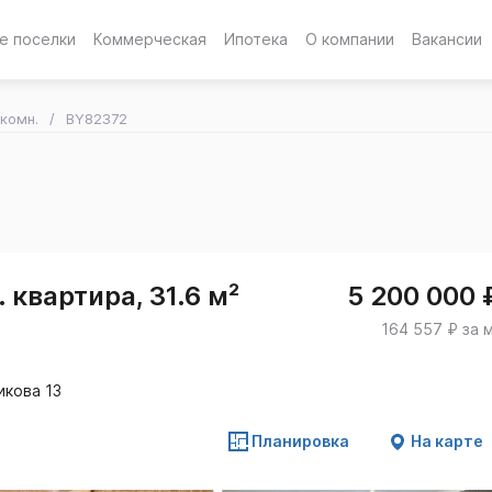
е поселки
Коммерческая
Ипотека
О компании
Вакансии
-комн.
BY82372
 квартира, 31.6 м²
5 200 000 
164 557 ₽ за 
икова 13
Планировка
На карте