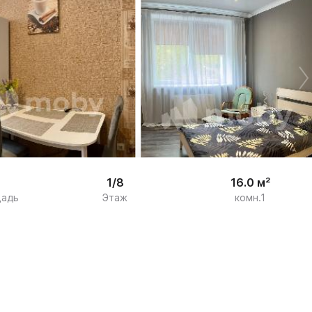


13
1/8
16.0 м²
щадь
Этаж
комн.1