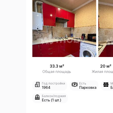
 /
1
33.3 м²
20 м²
Общая площадь
Жилая пло
Год постройки
Есть
М
1964
Парковка
Б
Балкон/лоджия
Есть (1 шт.)