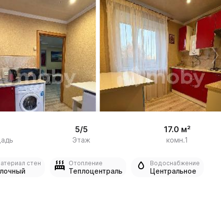


17
5/5
17.0 м²
щадь
Этаж
комн.1
атериал стен
Отопление
Водоснабжение
лочный
Теплоцентраль
Центральное