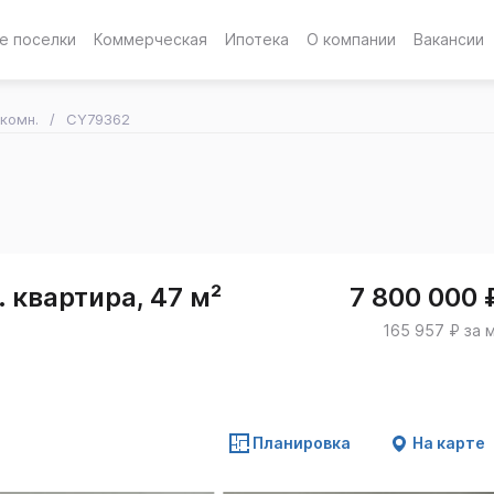
е поселки
Коммерческая
Ипотека
О компании
Вакансии
-комн.
CY79362
 квартира, 47 м²
7 800 000 
165 957 ₽ за 
Планировка
На карте