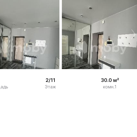
/

7
2/11
30.0 м²
щадь
Этаж
комн.1