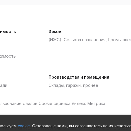
имость
Земля
(ИЖС), Сельхоз назначения, Промышле
жимость
Производства и помещения
ади
Склады, гаражи, прочее
пользование файлов Cookie сервиса Яндекс Метрика
спользуем
cookie
. Оставаясь с нами, вы соглашаетесь на их исполь
Политика защиты персональных данных
Moby © 2012–2026