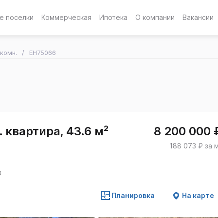
е поселки
Коммерческая
Ипотека
О компании
Вакансии
-комн.
EH75066
 квартира, 43.6 м²
8 200 000 
188 073 ₽ за 
В
Планировка
На карте