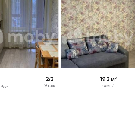


14
2/2
19.2 м²
щадь
Этаж
комн.1