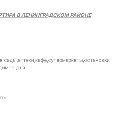
РТИРА В ЛЕНИНГРАДСКОМ РАЙОНЕ
е сады,аптеки,кафе,супермаркеты,остановки
димое для
ть!