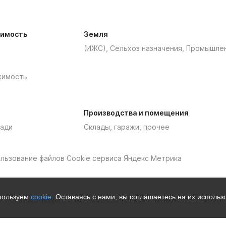
имость
Земля
(ИЖС), Сельхоз назначения, Промышле
жимость
Производства и помещения
ади
Склады, гаражи, прочее
пользование файлов Cookie сервиса Яндекс Метрика
спользуем
cookie
. Оставаясь с нами, вы соглашаетесь на их исполь
Политика защиты персональных данных
Moby © 2012–2026