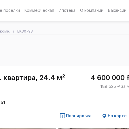
е поселки
Коммерческая
Ипотека
О компании
Вакансии
-комн.
EK30798
 квартира, 24.4 м²
4 600 000 
188 525 ₽ за 
 51
Планировка
На карте