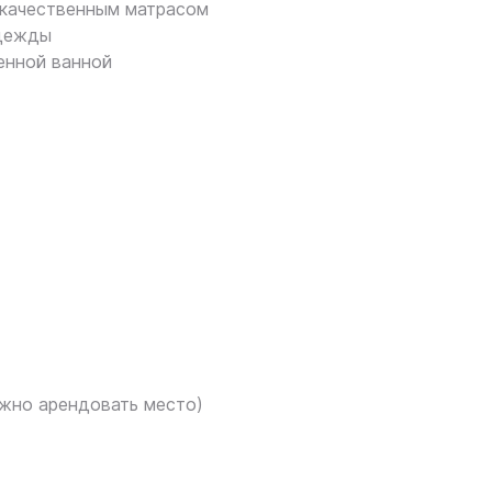
с качественным матрасом
одежды
енной ванной
ожно арендовать место)