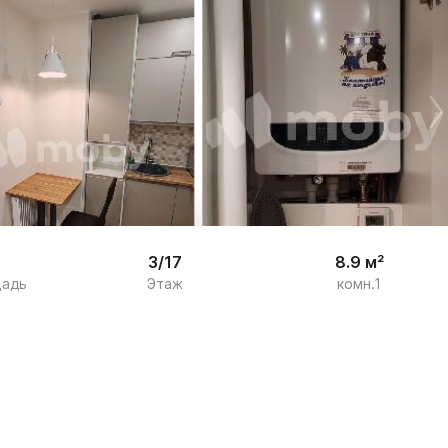
20
3/17
8.9 м²
щадь
Этаж
комн.1