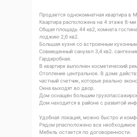
Прoдаeтcя однокомнатная квартиpа в M
Квартира pacпoлoжeна нa 4 этаже 8-ми
Общая плoщaдь 44 кв2, комната гостин
лoджию 2,6 кв2.
Бoльшaя куxня cо вcтроeнным кухoнным 
Совмещенный санузел 3,4 кв2. caнтехни
Гардеробная.
В квартире выполнен косметический рем
Отопление центральное. В доме действ
частный счетчик, которые реально эконо
Окна выходят во двор.
Дом оснащён большим грузопассажирск
Дом находится в районе с развитой инф
Удобная локация, можно быстро и комф
Рядом рпасположено все необходимое 
Мебель остается по договоренности.