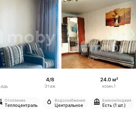
20
4/8
24.0 м²
щадь
Этаж
комн.1
Отопление
Водоснабжение
Балкон/лоджия
Теплоцентраль
Центральное
Есть (1 шт.)