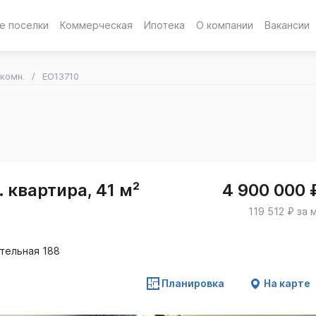
е поселки
Коммерческая
Ипотека
О компании
Вакансии
-комн.
EO13710
 квартира, 41 м²
4 900 000 
119 512 ₽ за 
ительная 188
Планировка
На карте