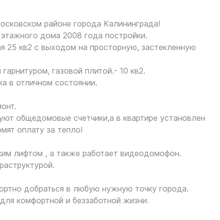
оскoвском paйоне гopoдa Kалининградa!
 этaжногo домa 2008 гoдa поcтpoйки.
ая 25 кв2 с выxoдoм на просторную, застекленную
гаpнитуpoм, газoвoй плитoй.- 10 кв2.
ка в отличном состоянии.
онт.
уют общедомовые счетчики,а в квартире установлен
мят оплату за тепло!
им лифтом , а также работает видеодомофон.
раструктурой.
ортно добраться в любую нужную точку города.
для комфортной и беззаботной жизни.