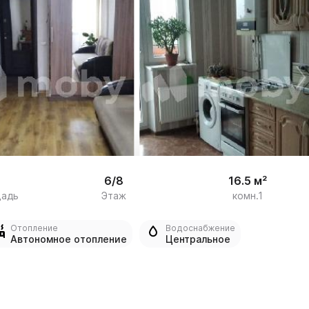


11
6/8
16.5 м²
щадь
Этаж
комн.1
Отопление
Водоснабжение
Автономное отопление
Центральное