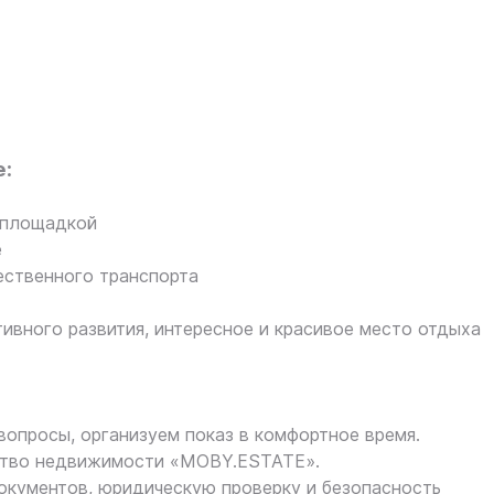
:
й площадкой
е
ественного транспорта
ивного развития, интересное и красивое место отдыха
вопросы, организуем показ в комфортное время.
ство недвижимости «MOBY.ESTATE».
кументов, юридическую проверку и безопасность