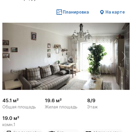
Планировка
На карте
 /

1
17
45.1 м²
19.6 м²
8/9
Общая площадь
Жилая площадь
Этаж
19.0 м²
комн.1