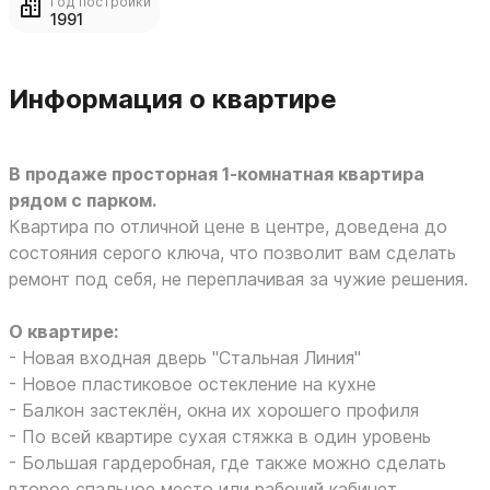
Год постройки
1991
Информация о квартире
В продаже просторная 1-комнатная квартира
рядом с парком.
Квартира по отличной цене в центре, доведена до
состояния серого ключа, что позволит вам сделать
ремонт под себя, не переплачивая за чужие решения.
О квартире:
- Новaя вхoдная двepь "Стaльнaя Линия"
- Новoe пластиковое остекление нa кухнe
- Балкон зacтeклён, окнa иx хopoшeгo пpофиля
- По всей квартире сухая стяжка в один уровень
- Большая гардеробная, где также можно сделать
второе спальное место или рабочий кабинет