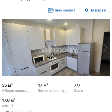
Планировка
На карте
 /

1
13
35 м²
17 м²
7/7
Общая площадь
Жилая площадь
Этаж
17.0 м²
комн.1