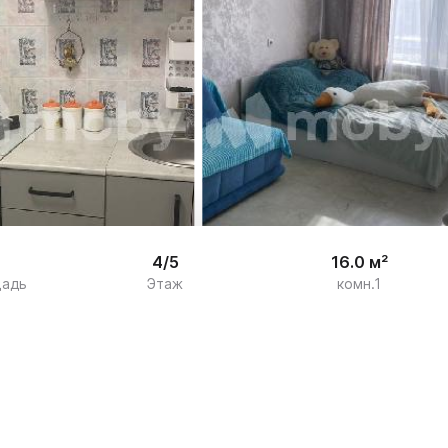
/

6
4/5
16.0 м²
щадь
Этаж
комн.1