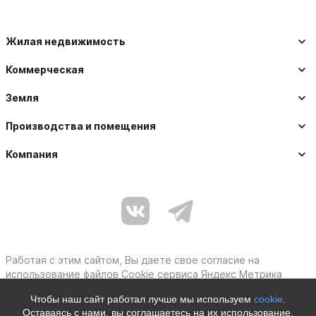
Жилая недвижимость
Коммерческая
Земля
Производства и помещения
Компания
Работая с этим сайтом, Вы даете свое согласие на
использование файлов Cookie сервиса Яндекс Метрика
Чтобы наш сайт работал лучше мы используем
cookie
.
Оставаясь с нами, вы соглашаетесь на их использование.