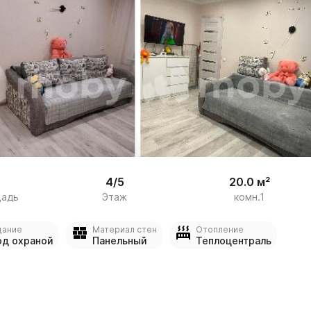


21
4/5
20.0 м²
щадь
Этаж
комн.1
дание
Материал стен
Отопление
од охраной
Панельный
Теплоцентраль