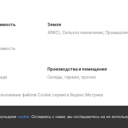
имость
Земля
(ИЖС), Сельхоз назначения, Промышле
жимость
Производства и помещения
ади
Склады, гаражи, прочее
пользование файлов Cookie сервиса Яндекс Метрика
спользуем
cookie
. Оставаясь с нами, вы соглашаетесь на их исполь
Политика защиты персональных данных
Moby © 2012–2026