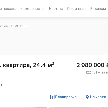
е поселки
Коммерческая
Ипотека
О компании
Вакансии
-комн.
ME30363
 квартира, 24.4 м²
2 980 000 
122 131 ₽ за 
к2
Планировка
На карте