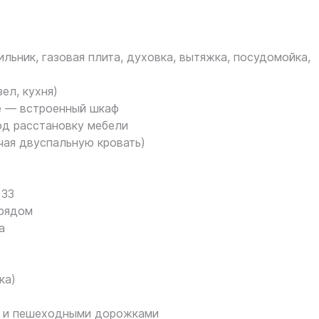
льник, газовая плита, духовка, вытяжка, посудомойка,
ел, кухня)
е — встроенный шкаф
од расстановку мебели
чая двуспальную кровать)
 33
 рядом
а
ка)
о‑ и пешеходными дорожками