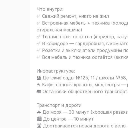
Что внутри:
✅ Свежий ремонт, никто не жил
✅ Встроенная мебель + техника (холоди
стиральная машина)
✅ Тёплые полы от котла (коридор, сануз
✅ В коридоре — гардеробная, в комнат
✅ Розетки и выключатели продуманы п
✅ Вся мебель и техника остаётся (вклю
Инфраструктура:
🏫 Детские сады №125, 11 / школы №58,
☕️ Кафе, салоны красоты, медцентры —
🚌 Остановки общественного транспорт
Транспорт и дороги:
🚗 До моря — 30 минут (хорошая развяз
🏙 До центра — 10 минут
🛣 Достраивается новая дорога с вел