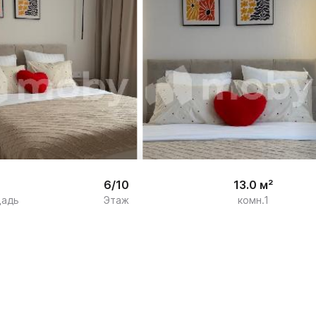
/

9
6/10
13.0 м²
щадь
Этаж
комн.1