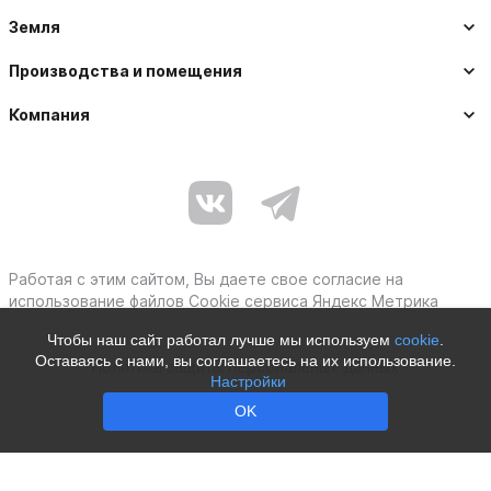
Земля
Производства и помещения
Компания
Работая с этим сайтом, Вы даете свое согласие на
использование файлов Cookie сервиса Яндекс Метрика
Чтобы наш сайт работал лучше мы используем
cookie
.
Оставаясь с нами, вы соглашаетесь на их использование.
Политика защиты персональных данных
Настройки
Moby © 2012–2026
OK