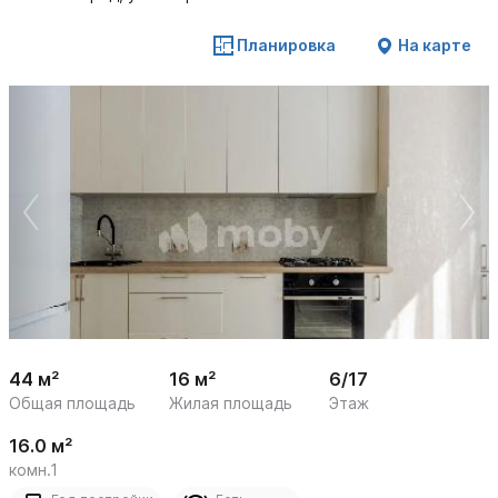
Планировка
На карте
 /

1
17
44 м²
16 м²
6/17
Общая площадь
Жилая площадь
Этаж
16.0 м²
комн.1