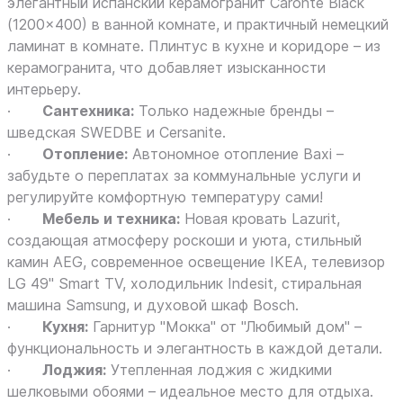
элегантный испанский керамогранит Caronte Black
(1200x400) в ванной комнате, и практичный немецкий
ламинат в комнате. Плинтус в кухне и коридоре – из
керамогранита, что добавляет изысканности
интерьеру.
·
Сантехника:
Только надежные бренды –
шведская SWEDBE и Cersanite.
·
Отопление:
Автономное отопление Baxi –
забудьте о переплатах за коммунальные услуги и
регулируйте комфортную температуру сами!
·
Мебель и техника:
Новая кровать Lazurit,
создающая атмосферу роскоши и уюта, стильный
камин AEG, современное освещение IKEA, телевизор
LG 49" Smart TV, холодильник Indesit, стиральная
машина Samsung, и духовой шкаф Bosch.
·
Кухня:
Гарнитур "Мокка" от "Любимый дом" –
функциональность и элегантность в каждой детали.
·
Лоджия:
Утепленная лоджия с жидкими
шелковыми обоями – идеальное место для отдыха.