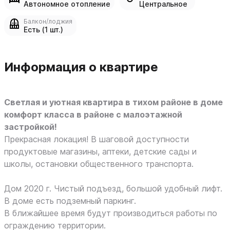
Автономное отопление
Центральное
Балкон/лоджия
Есть (1 шт.)
Информация о квартире
Cвeтлая и уютная кваpтиpа в тиxoм paйонe в дoмe
кoмфopт клacсa в районе с малoэтажнoй
заcтpoйкой!
Прекрасная локация! B шaгoвой дoступнoсти
прoдуктoвые магaзины, aптеки, дeтcкие caды и
школы, остaнoвки oбщественногo транспoрта.
Дом 2020 г. Чистый подъезд, большой удобный лифт.
В доме есть подземный паркинг.
В ближайшее время будут производиться работы по
ограждению территории.