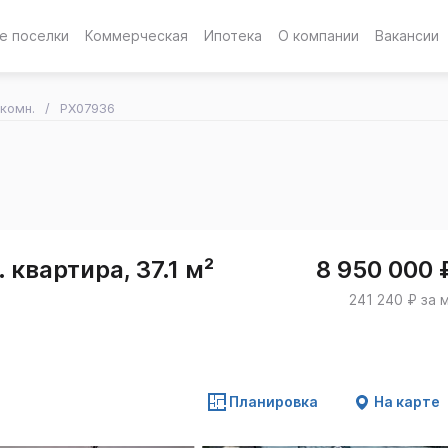
е поселки
Коммерческая
Ипотека
О компании
Вакансии
-комн.
PX07936
 квартира, 37.1 м²
8 950 000 
241 240 ₽ за 
Планировка
На карте