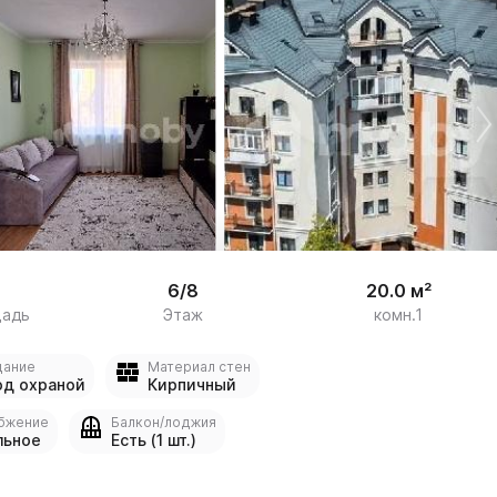
34
6/8
20.0 м²
щадь
Этаж
комн.1
дание
Материал стен
од охраной
Кирпичный
бжение
Балкон/лоджия
льное
Есть (1 шт.)